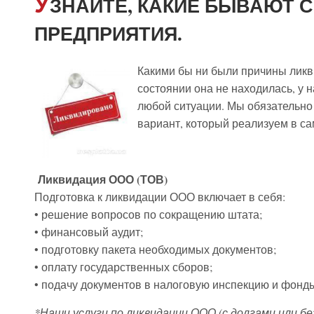
У
ЗНАЙТЕ, КАКИЕ БЫВАЮТ 
ПРЕДПРИЯТИЯ.
Какими бы ни были причины лик
состоянии она не находилась, у 
любой ситуации. Мы обязательн
вариант, который реализуем в са
Ликвидация ООО (ТОВ)
Подготовка к ликвидации ООО включает в себя:
• решение вопросов по сокращению штата;
• финансовый аудит;
• подготовку пакета необходимых документов;
• оплату государственных сборов;
• подачу документов в налоговую инспекцию и фонд
*Наши услуги по ликвидации ООО (с долгами или без