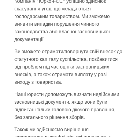
Компанія "Юркон-ЄС" успішно здійснює
скасування угод, що укладаються
господарським товариством. Ми зможемо
виявити випадки порушення чинного
законодавства або власної засновницької
документації.
Ви зможете отримати/повернути свій внесок до
статутного капіталу суспільства, позбавитися
від проблем під час оцінки засновницьких
внесків, а також отримати виплату у разі
виходу з товариства.
Наші юристи допоможуть визнати недійсними
засновницькі документи, якщо вони були
підписані тільки головою діючого правління,
без загального рішення зборів.
Також ми здійснюємо вирішення
корпоративних конфліктів, які виникають у