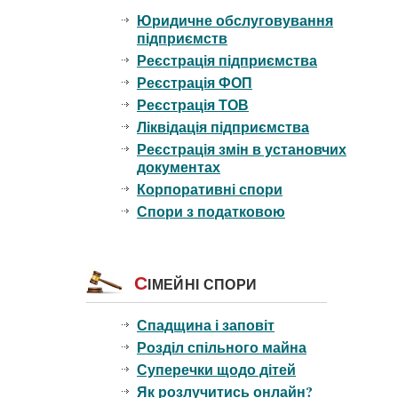
Юридичне обслуговування
підприємств
Реєстрація підприємства
Реєстрація ФОП
Реєстрація ТОВ
Ліквідація підприємства
Реєстрація змін в установчих
документах
Корпоративні спори
Спори з податковою
С
ІМЕЙНІ СПОРИ
Спадщина і заповіт
Розділ спільного майна
Суперечки щодо дітей
Як розлучитись онлайн?