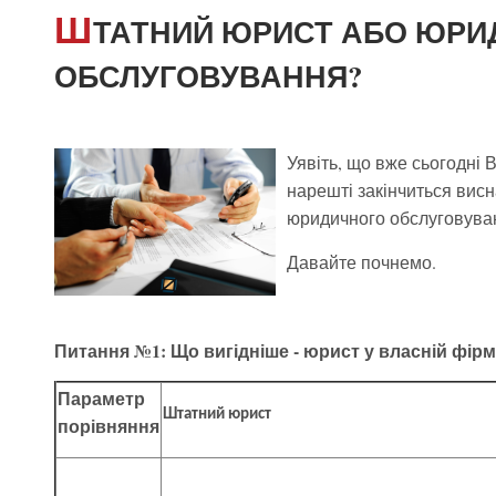
Ш
ТАТНИЙ ЮРИСТ АБО ЮРИ
ОБСЛУГОВУВАННЯ?
Уявіть, що вже сьогодні В
нарешті закінчиться вис
юридичного обслуговува
Давайте почнемо.
Питання №1: Що вигідніше - юрист у власній фірмі
Параметр
Штатний юрист
порівняння