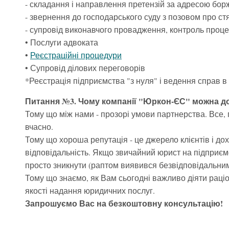
- складання і направлення претензій за адресою бор
- звернення до господарського суду з позовом про ст
- супровід виконавчого провадження, контроль проце
• Послуги адвоката
•
Реєстраційні процедури
• Супровід ділових переговорів
*Реєстрація підприємства "з нуля" і ведення справ в 
Питання №3. Чому компанії "Юркон-ЄС" можна д
Тому що між нами - прозорі умови партнерства. Все, 
вчасно.
Тому що хороша репутація - це джерело клієнтів і д
відповідальність. Якщо звичайний юрист на підприємст
просто зникнути (раптом виявився безвідповідальним
Тому що знаємо, як Вам сьогодні важливо діяти раці
якості надання юридичних послуг.
Запрошуємо Вас на безкоштовну консультацію!