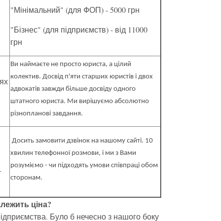
"Мінімальний" (для ФОП) - 5000 грн
"Бізнес" (для підприємств) - від 11000
грн
Ви наймаєте не просто юриста, а цілий
колектив. Досвід п'яти старших юристів і двох
зях
адвокатів завжди більше досвіду одного
штатного юриста. Ми вирішуємо абсолютно
різнопланові завдання.
Досить замовити дзвінок на нашому сайті. 10
хвилин телефонної розмови, і ми з Вами
розуміємо - чи підходять умови співпраці обом
-
сторонам.
алежить ціна?
підприємства. Було б нечесно з нашого боку