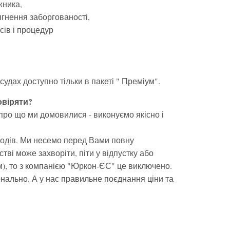
жника,
ягнення заборгованості,
сів і процедур
судах доступно тільки в пакеті " Преміум".
овіряти?
про що ми домовилися - виконуємо якісно і
оходів. Ми несемо перед Вами повну
ві може захворіти, піти у відпустку або
), то з компанією "Юркон-ЄС" це виключено.
онально. А у нас правильне поєднання ціни та