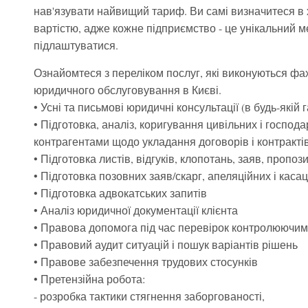
нав'язувати найвищий тариф. Ви самі визначитеся в хо
вартістю, адже кожне підприємство - це унікальний ме
підлаштуватися.
Ознайомтеся з переліком послуг, які виконуються ф
юридичного обслуговування в Києві.
• Усні та письмові юридичні консультації (в будь-якій 
• Підготовка, аналіз, коригування цивільних і господ
контрагентами щодо укладання договорів і контракті
• Підготовка листів, відгуків, клопотань, заяв, пропоз
• Підготовка позовних заяв/скарг, апеляційних і каса
• Підготовка адвокатських запитів
• Аналіз юридичної документації клієнта
• Правова допомога під час перевірок контролюючи
• Правовий аудит ситуацій і пошук варіантів рішень
• Правове забезпечення трудових стосунків
• Претензійна робота:
- розробка тактики стягнення заборгованості,