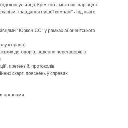
ді консультації. Крім того, можливі варіації з
ханізм, і завдання нашої компанії - під нього
ахівцями "Юркон-ЄС" у рамках абонентського
галузі права)
арських договорів, ведення переговорів з
в
ицій, претензій, протоколів
ційних скарг, пояснень у справах
ми органами