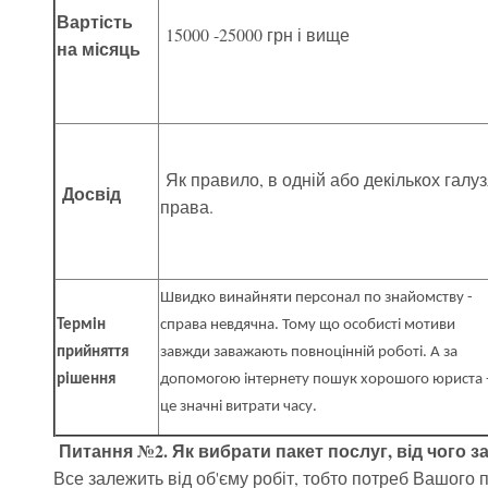
Вартість
15000 -25000 грн і вище
на місяць
Як правило, в одній або декількох галу
Досвід
права.
Швидко винайняти персонал по знайомству -
Термін
справа невдячна. Тому що особисті мотиви
прийняття
завжди заважають повноцінній роботі. А за
рішення
допомогою інтернету пошук хорошого юриста 
це значні витрати часу.
Питання №2. Як вибрати пакет послуг, від чого з
Все залежить від об'єму робіт, тобто потреб Вашого 